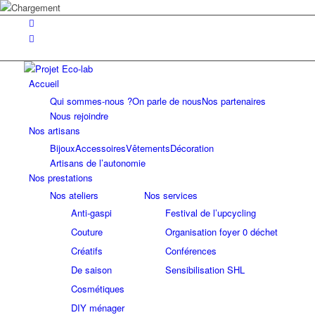
Accueil
Qui sommes-nous ?
On parle de nous
Nos partenaires
Nous rejoindre
Nos artisans
Bijoux
Accessoires
Vêtements
Décoration
Artisans de l’autonomie
Nos prestations
Nos ateliers
Nos services
Anti-gaspi
Festival de l’upcycling
Couture
Organisation foyer 0 déchet
Créatifs
Conférences
De saison
Sensibilisation SHL
Cosmétiques
DIY ménager