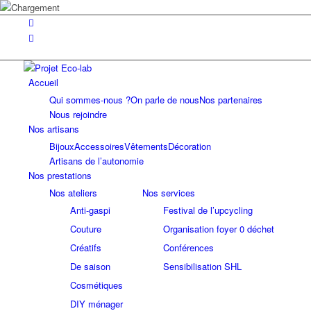
Accueil
Qui sommes-nous ?
On parle de nous
Nos partenaires
Nous rejoindre
Nos artisans
Bijoux
Accessoires
Vêtements
Décoration
Artisans de l’autonomie
Nos prestations
Nos ateliers
Nos services
Anti-gaspi
Festival de l’upcycling
Couture
Organisation foyer 0 déchet
Créatifs
Conférences
De saison
Sensibilisation SHL
Cosmétiques
DIY ménager