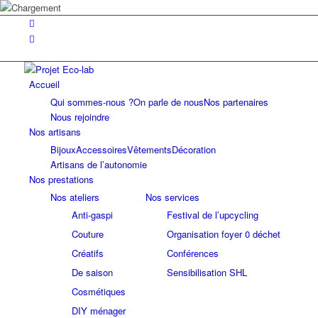
Accueil
Qui sommes-nous ?
On parle de nous
Nos partenaires
Nous rejoindre
Nos artisans
Bijoux
Accessoires
Vêtements
Décoration
Artisans de l’autonomie
Nos prestations
Nos ateliers
Nos services
Anti-gaspi
Festival de l’upcycling
Couture
Organisation foyer 0 déchet
Créatifs
Conférences
De saison
Sensibilisation SHL
Cosmétiques
DIY ménager