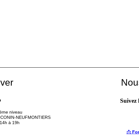
ver
Nou
b
Suivez 
2ème niveau
HAUCONIN-NEUFMONTIERS
 14h à 19h
📩
For