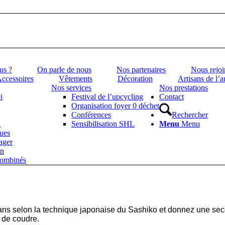
us ?
On parle de nous
Nos partenaires
Nous rejoi
ccessoires
Vêtements
Décoration
Artisans de l’
Nos services
Nos prestations
i
Festival de l’upcycling
Contact
Organisation foyer 0 déchet
Conférences
Rechercher
n
Sensibilisation SHL
Menu
Menu
ues
ager
on
combinés
ans selon la technique japonaise du Sashiko et donnez une sec
 de coudre.