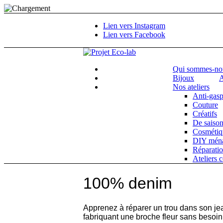
Lien vers Instagram
Lien vers Facebook
Qui sommes-no
Bijoux
A
Nos ateliers
Anti-gasp
Couture
Créatifs
De saiso
Cosmétiq
DIY mén
Réparati
Ateliers 
100% denim
Apprenez à réparer un trou dans son je
fabriquant une broche fleur sans besoin