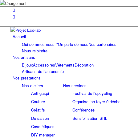
Accueil
Qui sommes-nous ?
On parle de nous
Nos partenaires
Nous rejoindre
Nos artisans
Bijoux
Accessoires
Vêtements
Décoration
Artisans de l’autonomie
Nos prestations
Nos ateliers
Nos services
Anti-gaspi
Festival de l’upcycling
Couture
Organisation foyer 0 déchet
Créatifs
Conférences
De saison
Sensibilisation SHL
Cosmétiques
DIY ménager