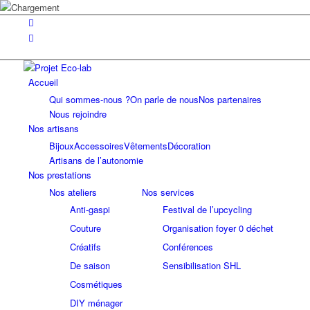
Accueil
Qui sommes-nous ?
On parle de nous
Nos partenaires
Nous rejoindre
Nos artisans
Bijoux
Accessoires
Vêtements
Décoration
Artisans de l’autonomie
Nos prestations
Nos ateliers
Nos services
Anti-gaspi
Festival de l’upcycling
Couture
Organisation foyer 0 déchet
Créatifs
Conférences
De saison
Sensibilisation SHL
Cosmétiques
DIY ménager