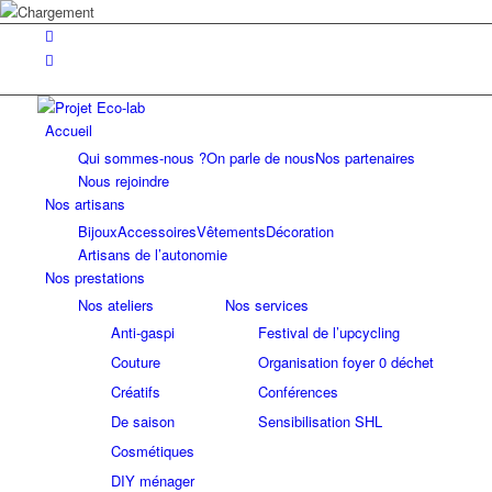
Accueil
Qui sommes-nous ?
On parle de nous
Nos partenaires
Nous rejoindre
Nos artisans
Bijoux
Accessoires
Vêtements
Décoration
Artisans de l’autonomie
Nos prestations
Nos ateliers
Nos services
Anti-gaspi
Festival de l’upcycling
Couture
Organisation foyer 0 déchet
Créatifs
Conférences
De saison
Sensibilisation SHL
Cosmétiques
DIY ménager