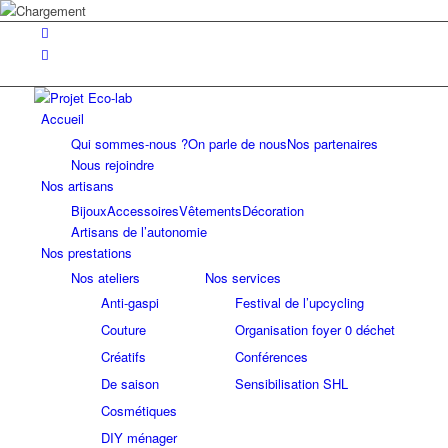
Accueil
Qui sommes-nous ?
On parle de nous
Nos partenaires
Nous rejoindre
Nos artisans
Bijoux
Accessoires
Vêtements
Décoration
Artisans de l’autonomie
Nos prestations
Nos ateliers
Nos services
Anti-gaspi
Festival de l’upcycling
Couture
Organisation foyer 0 déchet
Créatifs
Conférences
De saison
Sensibilisation SHL
Cosmétiques
DIY ménager