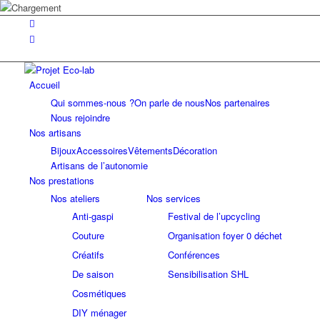
Accueil
Qui sommes-nous ?
On parle de nous
Nos partenaires
Nous rejoindre
Nos artisans
Bijoux
Accessoires
Vêtements
Décoration
Artisans de l’autonomie
Nos prestations
Nos ateliers
Nos services
Anti-gaspi
Festival de l’upcycling
Couture
Organisation foyer 0 déchet
Créatifs
Conférences
De saison
Sensibilisation SHL
Cosmétiques
DIY ménager