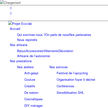
Accueil
Qui sommes-nous ?
On parle de nous
Nos partenaires
Nous rejoindre
Nos artisans
Bijoux
Accessoires
Vêtements
Décoration
Artisans de l’autonomie
Nos prestations
Nos ateliers
Nos services
Anti-gaspi
Festival de l’upcycling
Couture
Organisation foyer 0 déchet
Créatifs
Conférences
De saison
Sensibilisation SHL
Cosmétiques
DIY ménager