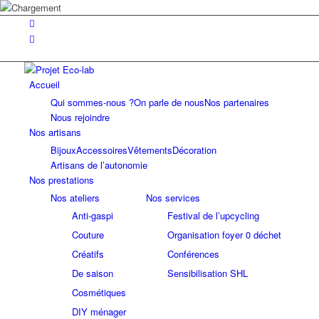
Accueil
Qui sommes-nous ?
On parle de nous
Nos partenaires
Nous rejoindre
Nos artisans
Bijoux
Accessoires
Vêtements
Décoration
Artisans de l’autonomie
Nos prestations
Nos ateliers
Nos services
Anti-gaspi
Festival de l’upcycling
Couture
Organisation foyer 0 déchet
Créatifs
Conférences
De saison
Sensibilisation SHL
Cosmétiques
DIY ménager