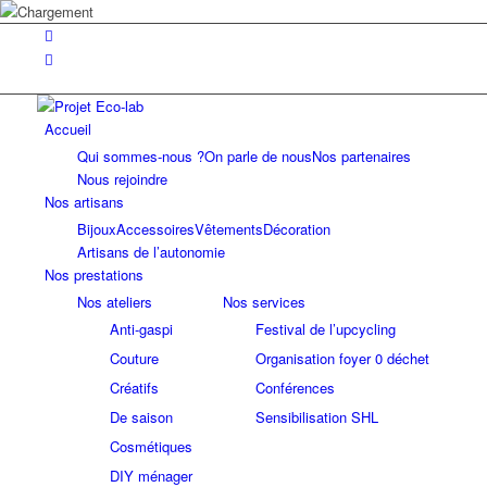
Accueil
Qui sommes-nous ?
On parle de nous
Nos partenaires
Nous rejoindre
Nos artisans
Bijoux
Accessoires
Vêtements
Décoration
Artisans de l’autonomie
Nos prestations
Nos ateliers
Nos services
Anti-gaspi
Festival de l’upcycling
Couture
Organisation foyer 0 déchet
Créatifs
Conférences
De saison
Sensibilisation SHL
Cosmétiques
DIY ménager