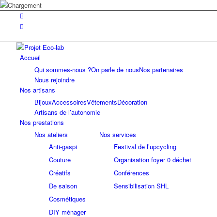
Accueil
Qui sommes-nous ?
On parle de nous
Nos partenaires
Nous rejoindre
Nos artisans
Bijoux
Accessoires
Vêtements
Décoration
Artisans de l’autonomie
Nos prestations
Nos ateliers
Nos services
Anti-gaspi
Festival de l’upcycling
Couture
Organisation foyer 0 déchet
Créatifs
Conférences
De saison
Sensibilisation SHL
Cosmétiques
DIY ménager