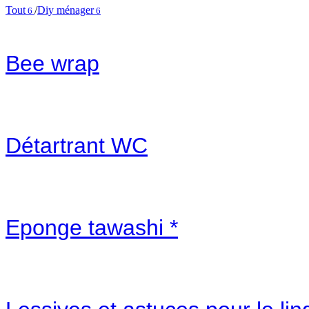
Tout
/
Diy ménager
6
6
Bee wrap
Détartrant WC
Eponge tawashi *