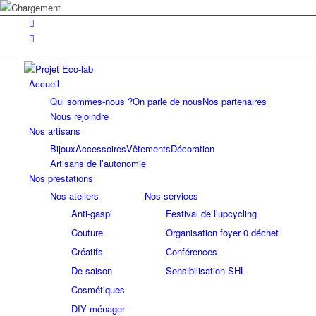
Accueil
Qui sommes-nous ?
On parle de nous
Nos partenaires
Nous rejoindre
Nos artisans
Bijoux
Accessoires
Vêtements
Décoration
Artisans de l’autonomie
Nos prestations
Nos ateliers
Nos services
Anti-gaspi
Festival de l’upcycling
Couture
Organisation foyer 0 déchet
Créatifs
Conférences
De saison
Sensibilisation SHL
Cosmétiques
DIY ménager