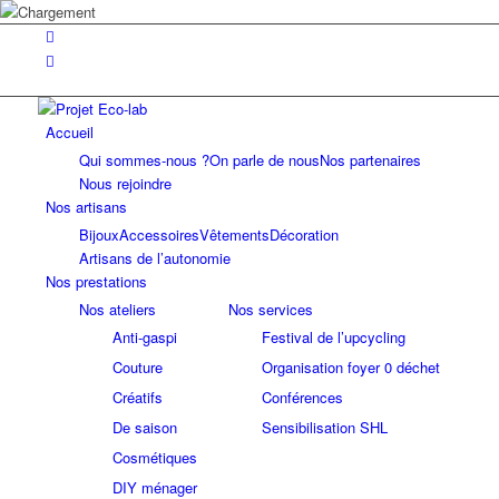
Accueil
Qui sommes-nous ?
On parle de nous
Nos partenaires
Nous rejoindre
Nos artisans
Bijoux
Accessoires
Vêtements
Décoration
Artisans de l’autonomie
Nos prestations
Nos ateliers
Nos services
Anti-gaspi
Festival de l’upcycling
Couture
Organisation foyer 0 déchet
Créatifs
Conférences
De saison
Sensibilisation SHL
Cosmétiques
DIY ménager